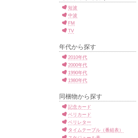
短波
中波
FM
TV
年代から探す
2010年代
2000年代
1990年代
1980年代
同梱物から探す
記念カード
ベリカード
ベリレター
タイムテーブル（番組表）
スケジュール表