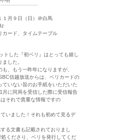
不明
１１月９日（日）＠白馬
z
リカード、タイムテーブル
にゲットした『初ベリ』はとっても嬉し
りました。
のも、もう一昨年になりますが、
、SBC信越放送からは、ベリカードの
っていない旨のお手紙をいただいた
11月に同局を受信した際に受信報告
れはそれで貴重な情報ですの
っていました！それも初めて見るデ
認する文書も記載されておりまし
対処くださり、ベリを発行してくだ