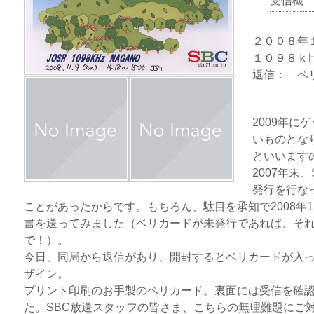
受信機
２００８年
１０９８ｋH
返信： ベ
2009年
いものとな
といいます
2007年末
発行を行な
ことがあったからです。もちろん、駄目を承知で2008年
書を送ってみました（ベリカードが未発行であれば、そ
で！）。
今日、同局から返信があり、開封するとベリカードが入
ザイン。
プリント印刷のお手製のベリカード。裏面には受信を確
た。SBC放送スタッフの皆さま、こちらの無理難題にご