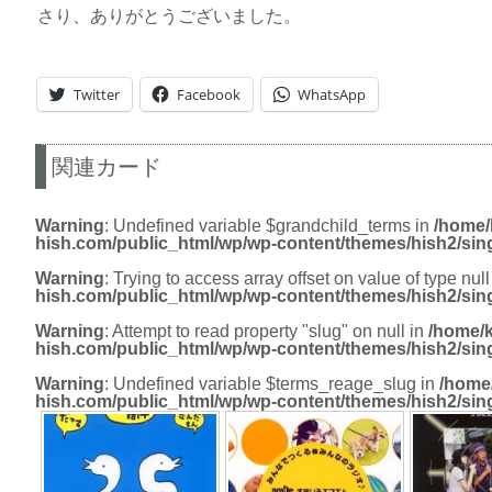
さり、ありがとうございました。
Twitter
Facebook
WhatsApp
関連カード
Warning
: Undefined variable $grandchild_terms in
/home/
hish.com/public_html/wp/wp-content/themes/hish2/sin
Warning
: Trying to access array offset on value of type null
hish.com/public_html/wp/wp-content/themes/hish2/sin
Warning
: Attempt to read property "slug" on null in
/home/k
hish.com/public_html/wp/wp-content/themes/hish2/sin
Warning
: Undefined variable $terms_reage_slug in
/home
hish.com/public_html/wp/wp-content/themes/hish2/sin