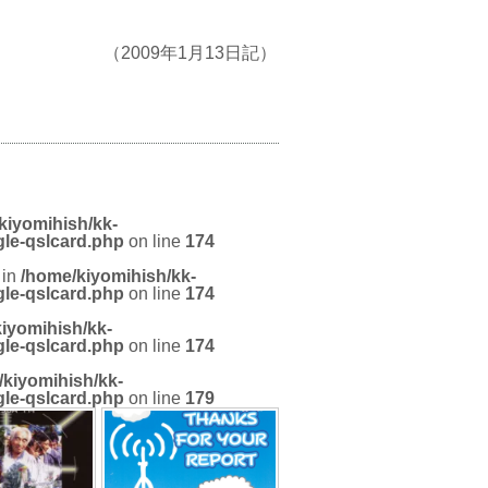
（2009年1月13日記）
kiyomihish/kk-
gle-qslcard.php
on line
174
 in
/home/kiyomihish/kk-
gle-qslcard.php
on line
174
iyomihish/kk-
gle-qslcard.php
on line
174
/kiyomihish/kk-
gle-qslcard.php
on line
179