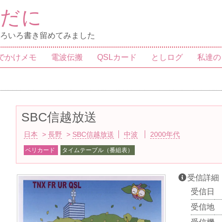
いだに
ろいろ書き留めてみました
でかけメモ
電波伝搬
QSLカード
としログ
私達の
SBC信越放送
日本
長野
SBC信越放送
中波
2000年代
ベリカード
タイムテーブル（番組表）
受信詳細
受信日
受信地